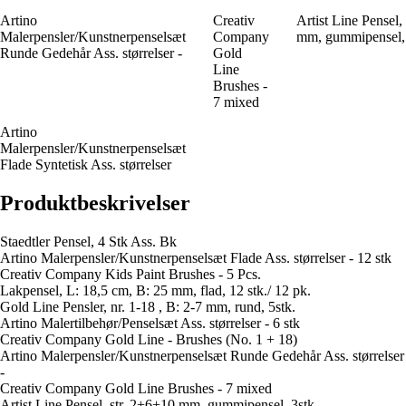
Artino
Creativ
Artist Line Pensel,
Malerpensler/Kunstnerpenselsæt
Company
mm, gummipensel, 
Runde Gedehår Ass. størrelser -
Gold
Line
Brushes -
7 mixed
Artino
Malerpensler/Kunstnerpenselsæt
Flade Syntetisk Ass. størrelser
Produktbeskrivelser
Staedtler Pensel, 4 Stk Ass. Bk
Artino Malerpensler/Kunstnerpenselsæt Flade Ass. størrelser - 12 stk
Creativ Company Kids Paint Brushes - 5 Pcs.
Lakpensel, L: 18,5 cm, B: 25 mm, flad, 12 stk./ 12 pk.
Gold Line Pensler, nr. 1-18 , B: 2-7 mm, rund, 5stk.
Artino Malertilbehør/Penselsæt Ass. størrelser - 6 stk
Creativ Company Gold Line - Brushes (No. 1 + 18)
Artino Malerpensler/Kunstnerpenselsæt Runde Gedehår Ass. størrelser
-
Creativ Company Gold Line Brushes - 7 mixed
Artist Line Pensel, str. 2+6+10 mm, gummipensel, 3stk.