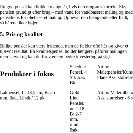
En god pensel kan holde i mange år, hvis den rengøres korrekt. Skyl
penslen grundigt efter brug – med vand for vandbaseret maling og med
penselrens for oliebaseret maling. Opbevar den hængende eller fladt,
så hårene ikke bøjer.
5. Pris og kvalitet
Billige pensler kan være fristende, men de fælder ofte hår og giver et
ujævnt resultat. En kvalitets­pensel holder længere, påfører malingen
mere jævnt og kan derfor være en bedre investering på sigt.
Staedtler
Artino
Pensel, 4
Malerpensler/Kuns
Produkter i fokus
Stk Ass.
Flade Ass. størrelse
Bk
Lakpensel, L: 18,5 cm, B: 25
Gold
Artino Malertilbeh
mm, flad, 12 stk./ 12 pk.
Line
Ass. størrelser - 6 s
Pensler,
nr. 1-18 ,
B: 2-7
mm,
rund,
5stk.