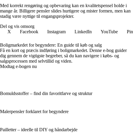
Med korrekt rengøring og opbevaring kan en kvalitets­pensel holde i
mange år. Billigere pensler slides hurtigere og mister formen, men kan
stadig være nyttige til engangsprojekter.
Del og vis omsorg
X
Facebook
Instagram
LinkedIn
YouTube
Pin
Boligmarkedet for begyndere: En guide til køb og salg
Få en kort og præcis indføring i boligmarkedet. Denne e-bog guider
dig gennem de vigtigste begreber, så du kan navigere i købs- og
salgsprocessen med selvtillid og viden.
Modtag e-bogen nu
Bomuldsstoffer – find din favoritfarve og struktur
Malerpensler forklaret for begyndere
Pailletter – ideelle til DIY og håndarbejde