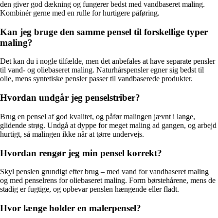
den giver god dækning og fungerer bedst med vandbaseret maling.
Kombinér gerne med en rulle for hurtigere påføring.
Kan jeg bruge den samme pensel til forskellige typer
maling?
Det kan du i nogle tilfælde, men det anbefales at have separate pensler
til vand- og oliebaseret maling. Naturhårspensler egner sig bedst til
olie, mens syntetiske pensler passer til vandbaserede produkter.
Hvordan undgår jeg penselstriber?
Brug en pensel af god kvalitet, og påfør malingen jævnt i lange,
glidende strøg. Undgå at dyppe for meget maling ad gangen, og arbejd
hurtigt, så malingen ikke når at tørre undervejs.
Hvordan rengør jeg min pensel korrekt?
Skyl penslen grundigt efter brug – med vand for vandbaseret maling
og med penselrens for oliebaseret maling. Form børstehårene, mens de
stadig er fugtige, og opbevar penslen hængende eller fladt.
Hvor længe holder en malerpensel?