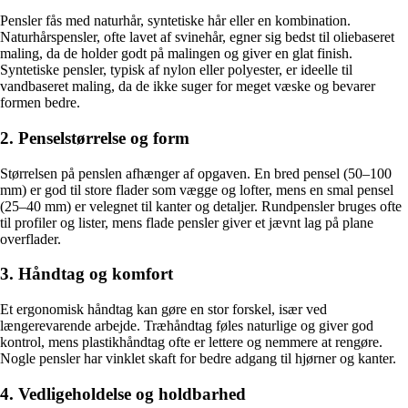
Pensler fås med naturhår, syntetiske hår eller en kombination.
Naturhårspensler, ofte lavet af svinehår, egner sig bedst til oliebaseret
maling, da de holder godt på malingen og giver en glat finish.
Syntetiske pensler, typisk af nylon eller polyester, er ideelle til
vandbaseret maling, da de ikke suger for meget væske og bevarer
formen bedre.
2. Penselstørrelse og form
Størrelsen på penslen afhænger af opgaven. En bred pensel (50–100
mm) er god til store flader som vægge og lofter, mens en smal pensel
(25–40 mm) er velegnet til kanter og detaljer. Rundpensler bruges ofte
til profiler og lister, mens flade pensler giver et jævnt lag på plane
overflader.
3. Håndtag og komfort
Et ergonomisk håndtag kan gøre en stor forskel, især ved
længerevarende arbejde. Træhåndtag føles naturlige og giver god
kontrol, mens plastikhåndtag ofte er lettere og nemmere at rengøre.
Nogle pensler har vinklet skaft for bedre adgang til hjørner og kanter.
4. Vedligeholdelse og holdbarhed