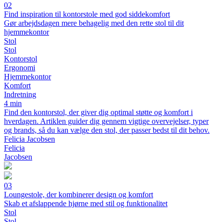
02
Find inspiration til kontorstole med god siddekomfort
Gør arbejdsdagen mere behagelig med den rette stol til dit
hjemmekontor
Stol
Stol
Kontorstol
Ergonomi
Hjemmekontor
Komfort
Indretning
4 min
Find den kontorstol, der giver dig optimal støtte og komfort i
hverdagen. Artiklen guider dig gennem vigtige overvejelser, typer
og brands, så du kan vælge den stol, der passer bedst til dit behov.
Felicia Jacobsen
Felicia
Jacobsen
03
Loungestole, der kombinerer design og komfort
Skab et afslappende hjørne med stil og funktionalitet
Stol
Stol