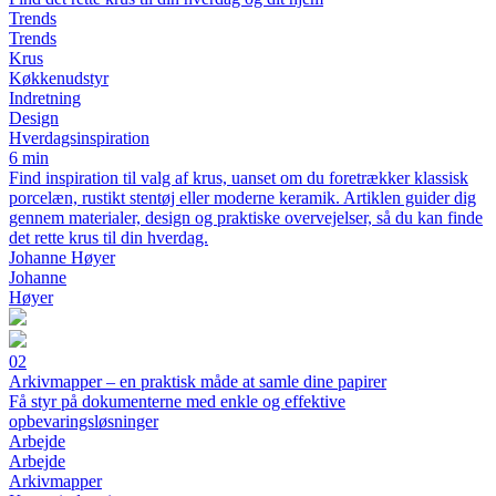
Trends
Trends
Krus
Køkkenudstyr
Indretning
Design
Hverdagsinspiration
6 min
Find inspiration til valg af krus, uanset om du foretrækker klassisk
porcelæn, rustikt stentøj eller moderne keramik. Artiklen guider dig
gennem materialer, design og praktiske overvejelser, så du kan finde
det rette krus til din hverdag.
Johanne Høyer
Johanne
Høyer
02
Arkivmapper – en praktisk måde at samle dine papirer
Få styr på dokumenterne med enkle og effektive
opbevaringsløsninger
Arbejde
Arbejde
Arkivmapper