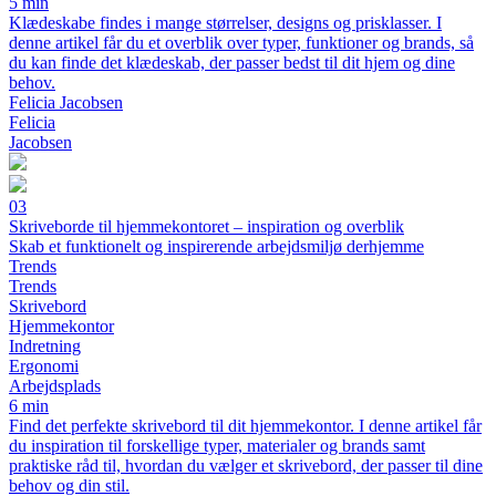
5 min
Klædeskabe findes i mange størrelser, designs og prisklasser. I
denne artikel får du et overblik over typer, funktioner og brands, så
du kan finde det klædeskab, der passer bedst til dit hjem og dine
behov.
Felicia Jacobsen
Felicia
Jacobsen
03
Skriveborde til hjemmekontoret – inspiration og overblik
Skab et funktionelt og inspirerende arbejdsmiljø derhjemme
Trends
Trends
Skrivebord
Hjemmekontor
Indretning
Ergonomi
Arbejdsplads
6 min
Find det perfekte skrivebord til dit hjemmekontor. I denne artikel får
du inspiration til forskellige typer, materialer og brands samt
praktiske råd til, hvordan du vælger et skrivebord, der passer til dine
behov og din stil.