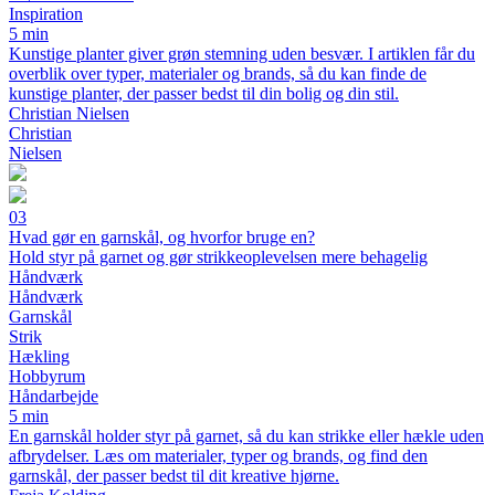
Inspiration
5 min
Kunstige planter giver grøn stemning uden besvær. I artiklen får du
overblik over typer, materialer og brands, så du kan finde de
kunstige planter, der passer bedst til din bolig og din stil.
Christian Nielsen
Christian
Nielsen
03
Hvad gør en garnskål, og hvorfor bruge en?
Hold styr på garnet og gør strikkeoplevelsen mere behagelig
Håndværk
Håndværk
Garnskål
Strik
Hækling
Hobbyrum
Håndarbejde
5 min
En garnskål holder styr på garnet, så du kan strikke eller hækle uden
afbrydelser. Læs om materialer, typer og brands, og find den
garnskål, der passer bedst til dit kreative hjørne.