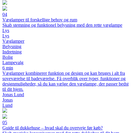
04
Væglamper til forskellige behov og rum
Skab stemning og funktionel belysning med den rette væglampe
Lys
Lys
Væglamper
Belysning
Indretning
Bolig
Lampevalg
6 min
Væglamper kombinerer funktion og design og kan bruges i alt fra
soveværelse til badeværelse. Få overblik over typer, funktioner og
designmuligheder, så du kan vælge den væglampe, der passer bedst
til dit hjem.
Jonas Lund
Jonas
Lund
05
Guide til dukkehuse – hvad skal du overveje før køb?