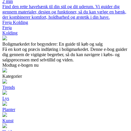
2 min
Find den rette havebænk til din stil og dit uderum. Vi guider dig
gennem materialer, design og funktioner, så du kan vælge en bænk,
der kombinerer komfort, holdbarhed og æstetik i din have.
Freja Kolding
Freja
Kolding
Boligmarkedet for begyndere: En guide til køb og salg
Få en kort og præcis indføring i boligmarkedet. Denne e-bog guider
dig gennem de vigtigste begreber, så du kan navigere i købs- og
salgsprocessen med selvtillid og viden.
Modtag e-bogen nu
Kategorier
Trends
Lys
Planter
Kunst