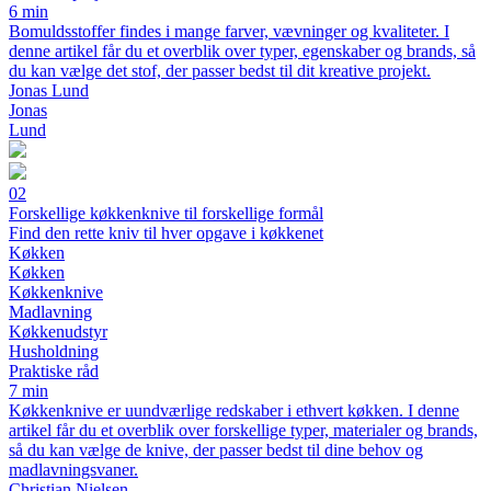
6 min
Bomuldsstoffer findes i mange farver, vævninger og kvaliteter. I
denne artikel får du et overblik over typer, egenskaber og brands, så
du kan vælge det stof, der passer bedst til dit kreative projekt.
Jonas Lund
Jonas
Lund
02
Forskellige køkkenknive til forskellige formål
Find den rette kniv til hver opgave i køkkenet
Køkken
Køkken
Køkkenknive
Madlavning
Køkkenudstyr
Husholdning
Praktiske råd
7 min
Køkkenknive er uundværlige redskaber i ethvert køkken. I denne
artikel får du et overblik over forskellige typer, materialer og brands,
så du kan vælge de knive, der passer bedst til dine behov og
madlavningsvaner.
Christian Nielsen