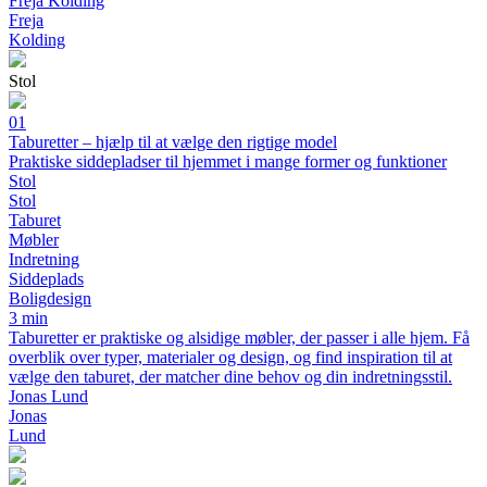
Freja Kolding
Freja
Kolding
Stol
01
Taburetter – hjælp til at vælge den rigtige model
Praktiske siddepladser til hjemmet i mange former og funktioner
Stol
Stol
Taburet
Møbler
Indretning
Siddeplads
Boligdesign
3 min
Taburetter er praktiske og alsidige møbler, der passer i alle hjem. Få
overblik over typer, materialer og design, og find inspiration til at
vælge den taburet, der matcher dine behov og din indretningsstil.
Jonas Lund
Jonas
Lund