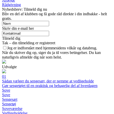
Arbejde
Rådgivning
Nyhedsbrev: Tilmeld dig nu
Bliv en del af klubben og få gode råd direkte i din indbakke - helt
gratis.
Skriv din e-mail her
Tilmeld dig
Tak – din tilmelding er registreret
Jeg er indforstået med hjemmesidens vilkår og databrug.
Når du skriver dig op, siger du ja til vores betingelser. Du kan
naturligvis afmelde dig når som helst.
Udvalgte
01
Sådan vælger du sengesæt, der er nemme at vedligeholde
Gør sengetøjet til en praktisk og behagelig del af hverdagen
Sove
Sove
Sengesæt
Sengetøj
Soveværelse
Vedligeholdelse