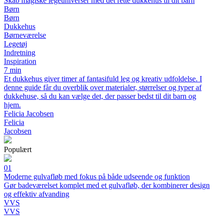
Skab magiske legeuniverser med det rette dukkehus til dit barn
Børn
Børn
Dukkehus
Børneværelse
Legetøj
Indretning
Inspiration
7 min
Et dukkehus giver timer af fantasifuld leg og kreativ udfoldelse. I
denne guide får du overblik over materialer, størrelser og typer af
dukkehuse, så du kan vælge det, der passer bedst til dit barn og
hjem.
Felicia Jacobsen
Felicia
Jacobsen
Populært
01
Moderne gulvafløb med fokus på både udseende og funktion
Gør badeværelset komplet med et gulvafløb, der kombinerer design
og effektiv afvanding
VVS
VVS