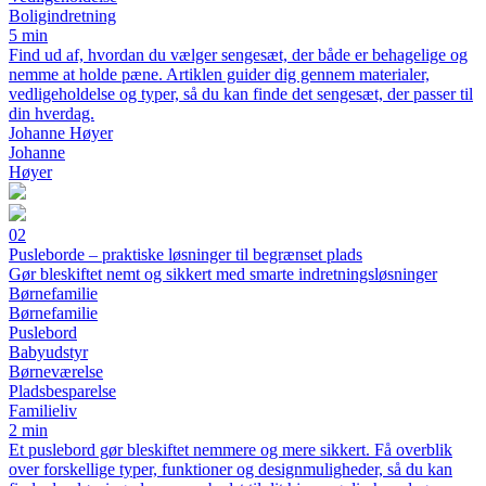
Boligindretning
5 min
Find ud af, hvordan du vælger sengesæt, der både er behagelige og
nemme at holde pæne. Artiklen guider dig gennem materialer,
vedligeholdelse og typer, så du kan finde det sengesæt, der passer til
din hverdag.
Johanne Høyer
Johanne
Høyer
02
Pusleborde – praktiske løsninger til begrænset plads
Gør bleskiftet nemt og sikkert med smarte indretningsløsninger
Børnefamilie
Børnefamilie
Puslebord
Babyudstyr
Børneværelse
Pladsbesparelse
Familieliv
2 min
Et puslebord gør bleskiftet nemmere og mere sikkert. Få overblik
over forskellige typer, funktioner og designmuligheder, så du kan