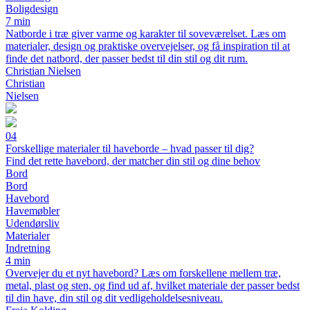
Boligdesign
7 min
Natborde i træ giver varme og karakter til soveværelset. Læs om
materialer, design og praktiske overvejelser, og få inspiration til at
finde det natbord, der passer bedst til din stil og dit rum.
Christian Nielsen
Christian
Nielsen
04
Forskellige materialer til haveborde – hvad passer til dig?
Find det rette havebord, der matcher din stil og dine behov
Bord
Bord
Havebord
Havemøbler
Udendørsliv
Materialer
Indretning
4 min
Overvejer du et nyt havebord? Læs om forskellene mellem træ,
metal, plast og sten, og find ud af, hvilket materiale der passer bedst
til din have, din stil og dit vedligeholdelsesniveau.