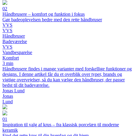
02
Håndbrusere – komfort og funktion i fokus
Gør badeoplevelsen bedre med den rette håndbruser
VVS
VVS
Håndbruser
Badeværelse
VVS
Vandbesparelse
Komfort
3 min
Håndbrusere findes i mange varianter med forskellige funktioner og
designs. I denne artikel får du et overblik over typer, brands og
vigtige overvejelser, så du kan vælge den håndbruser, der passer
bedst til dit badeværelse.
Jonas Lund
Jonas
Lund
01
Inspiration til valg af krus – fra klassisk porcelæn til moderne
keramik
Find det rette krus til din hverdag og dit hjem