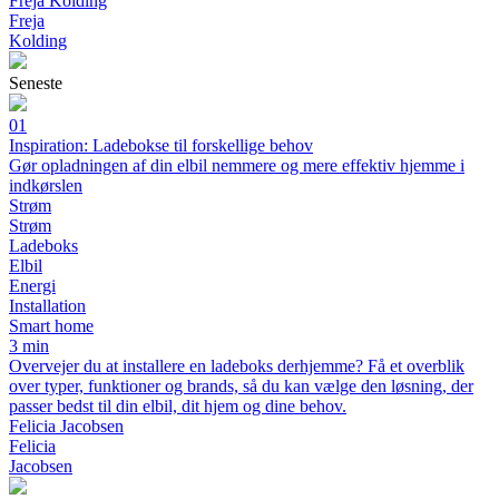
Freja Kolding
Freja
Kolding
Seneste
01
Inspiration: Ladebokse til forskellige behov
Gør opladningen af din elbil nemmere og mere effektiv hjemme i
indkørslen
Strøm
Strøm
Ladeboks
Elbil
Energi
Installation
Smart home
3 min
Overvejer du at installere en ladeboks derhjemme? Få et overblik
over typer, funktioner og brands, så du kan vælge den løsning, der
passer bedst til din elbil, dit hjem og dine behov.
Felicia Jacobsen
Felicia
Jacobsen