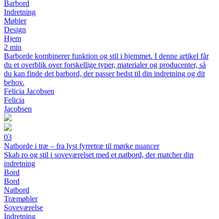
Barbord
Indretning
Møbler
Design
Hjem
2 min
Barborde kombinerer funktion og stil i hjemmet. I denne artikel får
du et overblik over forskellige typer, materialer og producenter, så
du kan finde det barbord, der passer bedst til din indretning og dit
behov.
Felicia Jacobsen
Felicia
Jacobsen
03
Natborde i træ – fra lyst fyrretræ til mørke nuancer
Skab ro og stil i soveværelset med et natbord, der matcher din
indretning
Bord
Bord
Natbord
Træmøbler
Soveværelse
Indretning