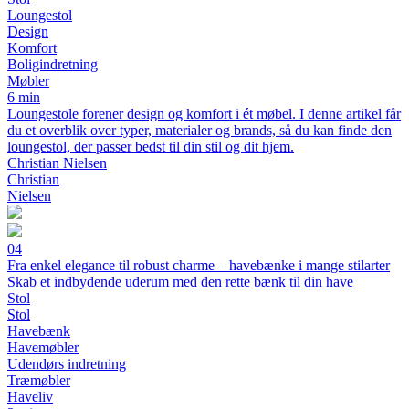
Loungestol
Design
Komfort
Boligindretning
Møbler
6 min
Loungestole forener design og komfort i ét møbel. I denne artikel får
du et overblik over typer, materialer og brands, så du kan finde den
loungestol, der passer bedst til din stil og dit hjem.
Christian Nielsen
Christian
Nielsen
04
Fra enkel elegance til robust charme – havebænke i mange stilarter
Skab et indbydende uderum med den rette bænk til din have
Stol
Stol
Havebænk
Havemøbler
Udendørs indretning
Træmøbler
Haveliv