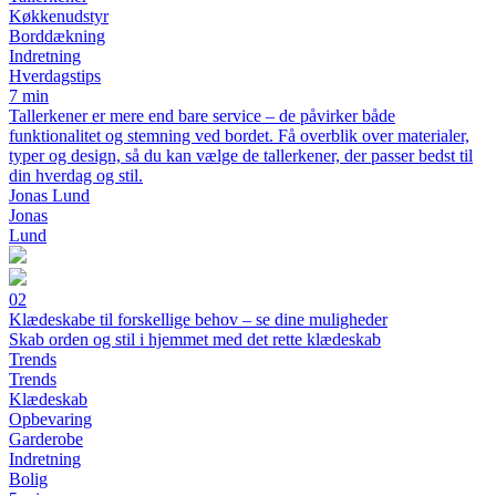
Køkkenudstyr
Borddækning
Indretning
Hverdagstips
7 min
Tallerkener er mere end bare service – de påvirker både
funktionalitet og stemning ved bordet. Få overblik over materialer,
typer og design, så du kan vælge de tallerkener, der passer bedst til
din hverdag og stil.
Jonas Lund
Jonas
Lund
02
Klædeskabe til forskellige behov – se dine muligheder
Skab orden og stil i hjemmet med det rette klædeskab
Trends
Trends
Klædeskab
Opbevaring
Garderobe
Indretning
Bolig