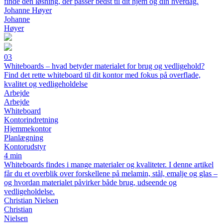
finde den løsning, der passer bedst til dit hjem og din hverdag.
Johanne Høyer
Johanne
Høyer
03
Whiteboards – hvad betyder materialet for brug og vedligehold?
Find det rette whiteboard til dit kontor med fokus på overflade,
kvalitet og vedligeholdelse
Arbejde
Arbejde
Whiteboard
Kontorindretning
Hjemmekontor
Planlægning
Kontorudstyr
4 min
Whiteboards findes i mange materialer og kvaliteter. I denne artikel
får du et overblik over forskellene på melamin, stål, emalje og glas –
og hvordan materialet påvirker både brug, udseende og
vedligeholdelse.
Christian Nielsen
Christian
Nielsen