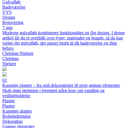
Gulvafløb
Badeværelse
VVS
Design
Renovering
7 min
Moderne gulvafløb kombinerer funktionalitet og flot design. I denne
artikel får du et overblik over typer, materialer og brands, så du kan
vælge det gulvafløb, der passer bedst til dit badeværelse og dine
behov.
Christian Nielsen
Christian
Nielsen
02
Kunstige planter – fra små dekorationer til store grønne elementer
Skab grøn stemning i hjemmet uden krav om vanding og
vedligeholdelse
Planter
Planter
Kunstige planter
Boligindretning
Dekoration
Grønne elementer