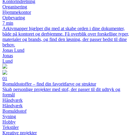
Kontorindretning
Organisering
Hjemmekontor
Opbevaring
7 min
Arkivmapper hjælper dig med at skabe orden i dine dokumenter,
både på kontoret og derhjemme. Få overblik over forskellige typer,
materialer og brands, og find den løsning, der passer bedst til dine
behov.
Jonas Lund
Jonas
Lund
01
Bomuldsstoffer – find din favoritfarve og struktur
Skab personlige projekter med stof, der passer til dit udtryk og
formål
Håndværk
Håndværk
Bomuldsstof
Syning
Hobby
Tekstiler
Kreative projekter