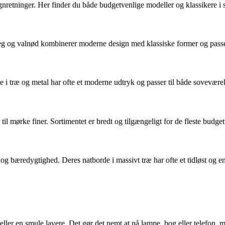
ignretninger. Her finder du både budgetvenlige modeller og klassikere i s
 eg og valnød kombinerer moderne design med klassiske former og passer
 i træ og metal har ofte et moderne udtryk og passer til både soveværel
til mørke finer. Sortimentet er bredt og tilgængeligt for de fleste budgett
 bæredygtighed. Deres natborde i massivt træ har ofte et tidløst og en
r en smule lavere. Det gør det nemt at nå lampe, bog eller telefon, m