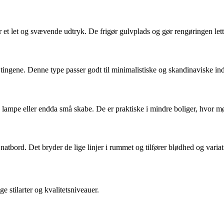
 let og svævende udtryk. De frigør gulvplads og gør rengøringen lett
å tingene. Denne type passer godt til minimalistiske og skandinaviske ind
mpe eller endda små skabe. De er praktiske i mindre boliger, hvor mø
atbord. Det bryder de lige linjer i rummet og tilfører blødhed og variat
e stilarter og kvalitetsniveauer.