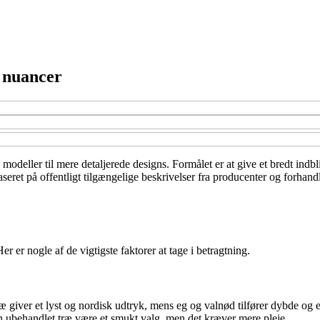
e nuancer
odeller til mere detaljerede designs. Formålet er at give et bredt indblik
aseret på offentligt tilgængelige beskrivelser fra producenter og forhand
r er nogle af de vigtigste faktorer at tage i betragtning.
 giver et lyst og nordisk udtryk, mens eg og valnød tilfører dybde og 
an ubehandlet træ være et smukt valg, men det kræver mere pleje.