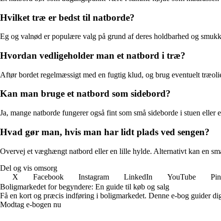
Hvilket træ er bedst til natborde?
Eg og valnød er populære valg på grund af deres holdbarhed og smukke str
Hvordan vedligeholder man et natbord i træ?
Aftør bordet regelmæssigt med en fugtig klud, og brug eventuelt træoli
Kan man bruge et natbord som sidebord?
Ja, mange natborde fungerer også fint som små sideborde i stuen eller en
Hvad gør man, hvis man har lidt plads ved sengen?
Overvej et væghængt natbord eller en lille hylde. Alternativt kan en sm
Del og vis omsorg
X
Facebook
Instagram
LinkedIn
YouTube
Pin
Boligmarkedet for begyndere: En guide til køb og salg
Få en kort og præcis indføring i boligmarkedet. Denne e-bog guider dig
Modtag e-bogen nu