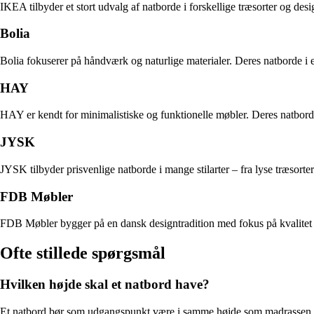
IKEA tilbyder et stort udvalg af natborde i forskellige træsorter og des
Bolia
Bolia fokuserer på håndværk og naturlige materialer. Deres natborde i
HAY
HAY er kendt for minimalistiske og funktionelle møbler. Deres natborde
JYSK
JYSK tilbyder prisvenlige natborde i mange stilarter – fra lyse træsorter 
FDB Møbler
FDB Møbler bygger på en dansk designtradition med fokus på kvalitet og
Ofte stillede spørgsmål
Hvilken højde skal et natbord have?
Et natbord bør som udgangspunkt være i samme højde som madrassen elle