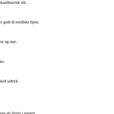
kandinavisk stil.
 godt til nordiske hjem.
se og stue.
er.
kelt udtryk.
ens du ligger i sengen.