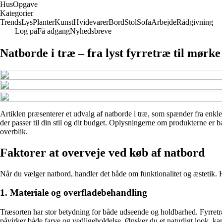
Hus
Opgave
Kategorier
Trends
Lys
Planter
Kunst
Hvidevarer
Bord
Stol
Sofa
Arbejde
Rådgivning
Log på
Få adgang
Nyhedsbreve
Natborde i træ – fra lyst fyrretræ til mørk
Artiklen præsenterer et udvalg af natborde i træ, som spænder fra enkle m
der passer til din stil og dit budget. Oplysningerne om produkterne er b
overblik.
Faktorer at overveje ved køb af natbord
Når du vælger natbord, handler det både om funktionalitet og æstetik. He
1. Materiale og overfladebehandling
Træsorten har stor betydning for både udseende og holdbarhed. Fyrretræ
påvirker både farve og vedligeholdelse. Ønsker du et naturligt look, k