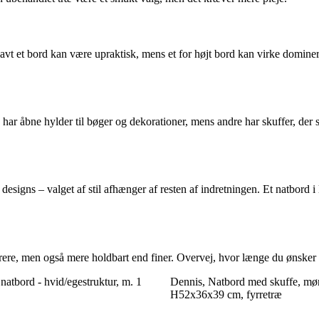
lavt et bord kan være upraktisk, mens et for højt bord kan virke domine
ar åbne hylder til bøger og dekorationer, mens andre har skuffer, der s
designs – valget af stil afhænger af resten af indretningen. Et natbord i 
rere, men også mere holdbart end finer. Overvej, hvor længe du ønsker a
tbord - hvid/egestruktur, m. 1
Dennis, Natbord med skuffe, mø
H52x36x39 cm, fyrretræ