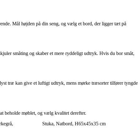
rende. Mål højden på din seng, og vælg et bord, der ligger tæt på
kjuler småting og skaber et mere ryddeligt udtryk. Hvis du bor småt,
lyst træ kan give et luftigt udtryk, mens mørke træsorter tilfører tyngde
t beholde møblet, og vælg kvalitet derefter.
rkegrå,
Stuka, Natbord, H65x45x35 cm