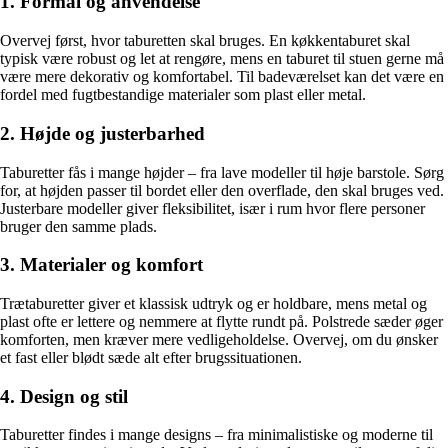
1. Formål og anvendelse
Overvej først, hvor taburetten skal bruges. En køkkentaburet skal
typisk være robust og let at rengøre, mens en taburet til stuen gerne må
være mere dekorativ og komfortabel. Til badeværelset kan det være en
fordel med fugtbestandige materialer som plast eller metal.
2. Højde og justerbarhed
Taburetter fås i mange højder – fra lave modeller til høje barstole. Sørg
for, at højden passer til bordet eller den overflade, den skal bruges ved.
Justerbare modeller giver fleksibilitet, især i rum hvor flere personer
bruger den samme plads.
3. Materialer og komfort
Trætaburetter giver et klassisk udtryk og er holdbare, mens metal og
plast ofte er lettere og nemmere at flytte rundt på. Polstrede sæder øger
komforten, men kræver mere vedligeholdelse. Overvej, om du ønsker
et fast eller blødt sæde alt efter brugssituationen.
4. Design og stil
Taburetter findes i mange designs – fra minimalistiske og moderne til