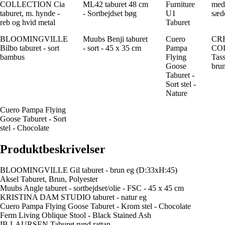
COLLECTION Cia
ML42 taburet 48 cm
Furniture
med 
taburet, m. hynde -
- Sortbejdset bøg
U1
sæd
reb og hvid metal
Taburet
BLOOMINGVILLE
Muubs Benji taburet
Cuero
CR
Bilbo taburet - sort
- sort - 45 x 35 cm
Pampa
CO
bambus
Flying
Tass
Goose
bru
Taburet -
Sort stel -
Nature
Cuero Pampa Flying
Goose Taburet - Sort
stel - Chocolate
Produktbeskrivelser
BLOOMINGVILLE Gil taburet - brun eg (D:33xH:45)
Aksel Taburet, Brun, Polyester
Muubs Angle taburet - sortbejdset/olie - FSC - 45 x 45 cm
KRISTINA DAM STUDIO taburet - natur eg
Cuero Pampa Flying Goose Taburet - Krom stel - Chocolate
Ferm Living Oblique Stool - Black Stained Ash
IB LAURSEN Taburet rund rattan