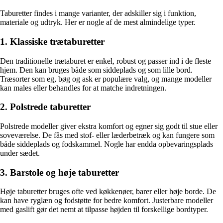
Taburetter findes i mange varianter, der adskiller sig i funktion,
materiale og udtryk. Her er nogle af de mest almindelige typer.
1. Klassiske trætaburetter
Den traditionelle trætaburet er enkel, robust og passer ind i de fleste
hjem. Den kan bruges både som siddeplads og som lille bord.
Træsorter som eg, bøg og ask er populære valg, og mange modeller
kan males eller behandles for at matche indretningen.
2. Polstrede taburetter
Polstrede modeller giver ekstra komfort og egner sig godt til stue eller
soveværelse. De fås med stof- eller læderbetræk og kan fungere som
både siddeplads og fodskammel. Nogle har endda opbevaringsplads
under sædet.
3. Barstole og høje taburetter
Høje taburetter bruges ofte ved køkkenøer, barer eller høje borde. De
kan have ryglæn og fodstøtte for bedre komfort. Justerbare modeller
med gaslift gør det nemt at tilpasse højden til forskellige bordtyper.