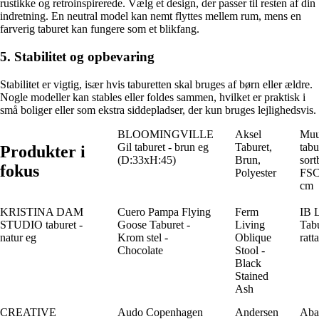
rustikke og retroinspirerede. Vælg et design, der passer til resten af din
indretning. En neutral model kan nemt flyttes mellem rum, mens en
farverig taburet kan fungere som et blikfang.
5. Stabilitet og opbevaring
Stabilitet er vigtig, især hvis taburetten skal bruges af børn eller ældre.
Nogle modeller kan stables eller foldes sammen, hvilket er praktisk i
små boliger eller som ekstra siddepladser, der kun bruges lejlighedsvis.
BLOOMINGVILLE
Aksel
Muu
Gil taburet - brun eg
Taburet,
tabu
Produkter i
(D:33xH:45)
Brun,
sort
fokus
Polyester
FSC
cm
KRISTINA DAM
Cuero Pampa Flying
Ferm
IB
STUDIO taburet -
Goose Taburet -
Living
Tabu
natur eg
Krom stel -
Oblique
ratt
Chocolate
Stool -
Black
Stained
Ash
CREATIVE
Audo Copenhagen
Andersen
Aba