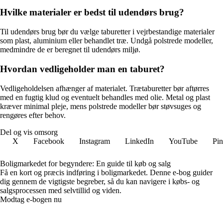
Hvilke materialer er bedst til udendørs brug?
Til udendørs brug bør du vælge taburetter i vejrbestandige materialer
som plast, aluminium eller behandlet træ. Undgå polstrede modeller,
medmindre de er beregnet til udendørs miljø.
Hvordan vedligeholder man en taburet?
Vedligeholdelsen afhænger af materialet. Trætaburetter bør aftørres
med en fugtig klud og eventuelt behandles med olie. Metal og plast
kræver minimal pleje, mens polstrede modeller bør støvsuges og
rengøres efter behov.
Del og vis omsorg
X
Facebook
Instagram
LinkedIn
YouTube
Pin
Boligmarkedet for begyndere: En guide til køb og salg
Få en kort og præcis indføring i boligmarkedet. Denne e-bog guider
dig gennem de vigtigste begreber, så du kan navigere i købs- og
salgsprocessen med selvtillid og viden.
Modtag e-bogen nu