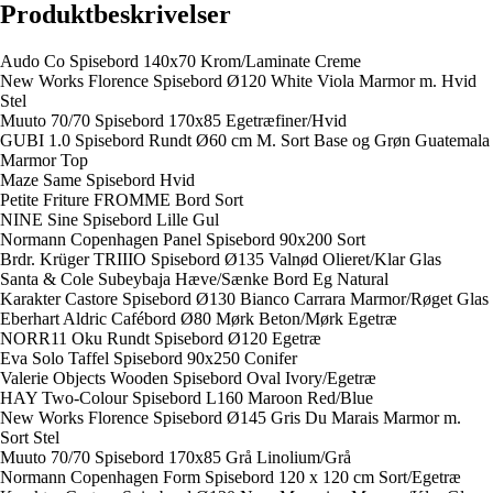
Produktbeskrivelser
Audo Co Spisebord 140x70 Krom/Laminate Creme
New Works Florence Spisebord Ø120 White Viola Marmor m. Hvid
Stel
Muuto 70/70 Spisebord 170x85 Egetræfiner/Hvid
GUBI 1.0 Spisebord Rundt Ø60 cm M. Sort Base og Grøn Guatemala
Marmor Top
Maze Same Spisebord Hvid
Petite Friture FROMME Bord Sort
NINE Sine Spisebord Lille Gul
Normann Copenhagen Panel Spisebord 90x200 Sort
Brdr. Krüger TRIIIO Spisebord Ø135 Valnød Olieret/Klar Glas
Santa & Cole Subeybaja Hæve/Sænke Bord Eg Natural
Karakter Castore Spisebord Ø130 Bianco Carrara Marmor/Røget Glas
Eberhart Aldric Cafébord Ø80 Mørk Beton/Mørk Egetræ
NORR11 Oku Rundt Spisebord Ø120 Egetræ
Eva Solo Taffel Spisebord 90x250 Conifer
Valerie Objects Wooden Spisebord Oval Ivory/Egetræ
HAY Two-Colour Spisebord L160 Maroon Red/Blue
New Works Florence Spisebord Ø145 Gris Du Marais Marmor m.
Sort Stel
Muuto 70/70 Spisebord 170x85 Grå Linolium/Grå
Normann Copenhagen Form Spisebord 120 x 120 cm Sort/Egetræ