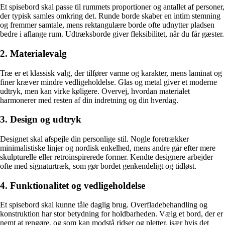
Et spisebord skal passe til rummets proportioner og antallet af personer,
der typisk samles omkring det. Runde borde skaber en intim stemning
og fremmer samtale, mens rektangulære borde ofte udnytter pladsen
bedre i aflange rum. Udtræksborde giver fleksibilitet, når du får gæster.
2. Materialevalg
Træ er et klassisk valg, der tilfører varme og karakter, mens laminat og
finer kræver mindre vedligeholdelse. Glas og metal giver et moderne
udtryk, men kan virke køligere. Overvej, hvordan materialet
harmonerer med resten af din indretning og din hverdag.
3. Design og udtryk
Designet skal afspejle din personlige stil. Nogle foretrækker
minimalistiske linjer og nordisk enkelhed, mens andre går efter mere
skulpturelle eller retroinspirerede former. Kendte designere arbejder
ofte med signaturtræk, som gør bordet genkendeligt og tidløst.
4. Funktionalitet og vedligeholdelse
Et spisebord skal kunne tåle daglig brug. Overfladebehandling og
konstruktion har stor betydning for holdbarheden. Vælg et bord, der er
nemt at rengøre, og som kan modstå ridser og pletter, især hvis det