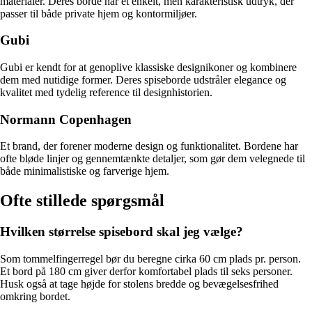
materialer. Deres borde har et enkelt, men karakteristisk udtryk, der
passer til både private hjem og kontormiljøer.
Gubi
Gubi er kendt for at genoplive klassiske designikoner og kombinere
dem med nutidige former. Deres spiseborde udstråler elegance og
kvalitet med tydelig reference til designhistorien.
Normann Copenhagen
Et brand, der forener moderne design og funktionalitet. Bordene har
ofte bløde linjer og gennemtænkte detaljer, som gør dem velegnede til
både minimalistiske og farverige hjem.
Ofte stillede spørgsmål
Hvilken størrelse spisebord skal jeg vælge?
Som tommelfingerregel bør du beregne cirka 60 cm plads pr. person.
Et bord på 180 cm giver derfor komfortabel plads til seks personer.
Husk også at tage højde for stolens bredde og bevægelsesfrihed
omkring bordet.