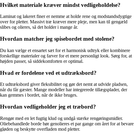
Hvilket materiale kræver mindst vedligeholdelse?
Laminat og lakeret finer er nemme at holde rene og modstandsdygtige
over for pletter. Massivt træ kræver mere pleje, men kan til gengæld
slibes og olieres, så det holder i mange år.
Hvordan matcher jeg spisebordet med stolene?
Du kan vælge et ensartet sæt for et harmonisk udtryk eller kombinere
forskellige materialer og farver for et mere personligt look. Sørg for, at
højden passer, så siddekomforten er optimal.
Hvad er fordelene ved et udtræksbord?
Et udtræksbord giver fleksibilitet og gør det nemt at udvide pladsen,
når du får gæster. Mange modeller har integrerede tillægsplader, der
kan gemmes i bordet, når de ikke bruges.
Hvordan vedligeholder jeg et træbord?
Rengør med en let fugtig klud og undgå stærke rengøringsmidler.
Oliebehandlede borde bør genolieres et par gange om året for at bevare
gløden og beskytte overfladen mod pletter.