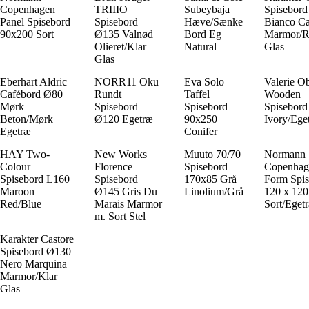
Copenhagen
TRIIIO
Subeybaja
Spisebor
Panel Spisebord
Spisebord
Hæve/Sænke
Bianco Ca
90x200 Sort
Ø135 Valnød
Bord Eg
Marmor/R
Olieret/Klar
Natural
Glas
Glas
Eberhart Aldric
NORR11 Oku
Eva Solo
Valerie Ob
Cafébord Ø80
Rundt
Taffel
Wooden
Mørk
Spisebord
Spisebord
Spisebord
Beton/Mørk
Ø120 Egetræ
90x250
Ivory/Ege
Egetræ
Conifer
HAY Two-
New Works
Muuto 70/70
Normann
Colour
Florence
Spisebord
Copenhag
Spisebord L160
Spisebord
170x85 Grå
Form Spis
Maroon
Ø145 Gris Du
Linolium/Grå
120 x 12
Red/Blue
Marais Marmor
Sort/Eget
m. Sort Stel
Karakter Castore
Spisebord Ø130
Nero Marquina
Marmor/Klar
Glas