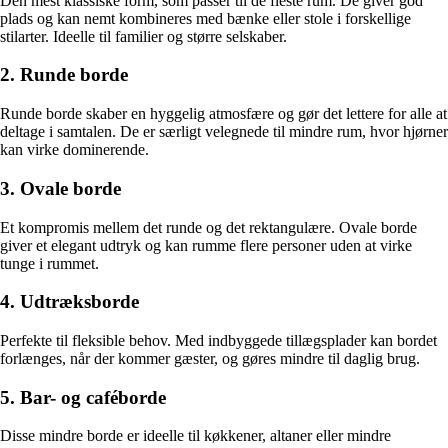
Den mest klassiske form, som passer til de fleste rum. De giver god
plads og kan nemt kombineres med bænke eller stole i forskellige
stilarter. Ideelle til familier og større selskaber.
2. Runde borde
Runde borde skaber en hyggelig atmosfære og gør det lettere for alle at
deltage i samtalen. De er særligt velegnede til mindre rum, hvor hjørner
kan virke dominerende.
3. Ovale borde
Et kompromis mellem det runde og det rektangulære. Ovale borde
giver et elegant udtryk og kan rumme flere personer uden at virke
tunge i rummet.
4. Udtræksborde
Perfekte til fleksible behov. Med indbyggede tillægsplader kan bordet
forlænges, når der kommer gæster, og gøres mindre til daglig brug.
5. Bar- og caféborde
Disse mindre borde er ideelle til køkkener, altaner eller mindre