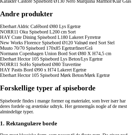
Karakter Castore Spisebord Ø130 Nero Marquina Marmor/Klar Glas
Andre produkter
Eberhart Aldric Cafébord Ø80 Lys Egetræ
NORR11 Oku Spisebord L200 cm Sort
HAY Crate Dining Spisebord L180 Lakeret Fyrretræ
New Works Florence Spisebord Ø120 Valnød med Sort Stel
Muuto 70/70 Spisebord 170x85 Egetræfiner/Grå
Normann Copenhagen Union Bord Sort Ø80 X H74,5 cm
Eberhart Hector 105 Spisebord Lys Beton/Lys Egetræ
NORR11 SoHo Spisebord Ø80 Travertine
HAY Pastis Bord Ø90 x H74 Lakeret Egetræ
Eberhart Hector 105 Spisebord Mørk Beton/Mørk Egetræ
Forskellige typer af spiseborde
Spiseborde findes i mange former og materialer, som hver især har
deres fordele og æstetiske udtryk. Her gennemgås nogle af de mest
almindelige typer.
1. Rektangulære borde