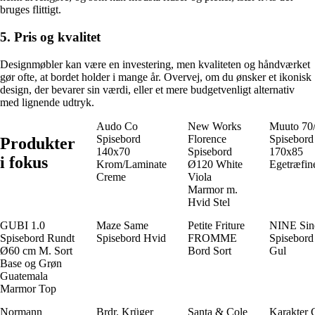
bruges flittigt.
5. Pris og kvalitet
Designmøbler kan være en investering, men kvaliteten og håndværket
gør ofte, at bordet holder i mange år. Overvej, om du ønsker et ikonisk
design, der bevarer sin værdi, eller et mere budgetvenligt alternativ
med lignende udtryk.
Audo Co
New Works
Muuto 70
Spisebord
Florence
Spisebord
Produkter
140x70
Spisebord
170x85
i fokus
Krom/Laminate
Ø120 White
Egetræfin
Creme
Viola
Marmor m.
Hvid Stel
GUBI 1.0
Maze Same
Petite Friture
NINE Sin
Spisebord Rundt
Spisebord Hvid
FROMME
Spisebord 
Ø60 cm M. Sort
Bord Sort
Gul
Base og Grøn
Guatemala
Marmor Top
Normann
Brdr. Krüger
Santa & Cole
Karakter 